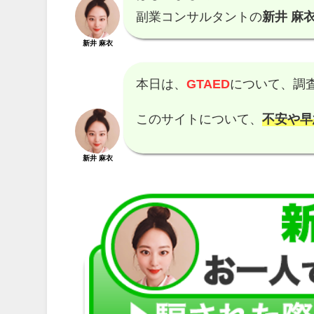
副業コンサルタントの
新井 麻衣
新井 麻衣
本日は、
GTAED
について、調
このサイトについて、
不安や早
新井 麻衣