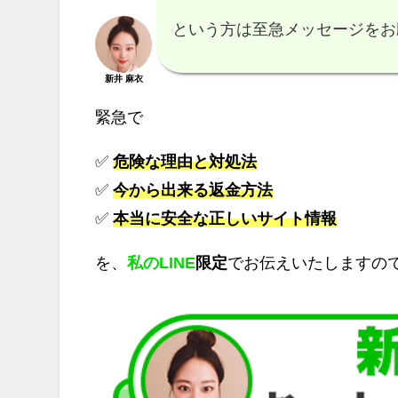
という方は至急メッセージをお
新井 麻衣
緊急で
✅
危険な理由と対処法
✅
今から出来る返金方法
✅
本当に安全な正しいサイト情報
を、
私のLINE
限定
でお伝えいたしますの