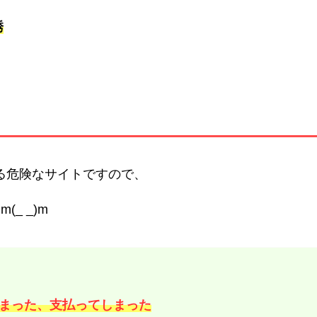
誘
る危険なサイトですので、
(_ _)m
まった、支払ってしまった