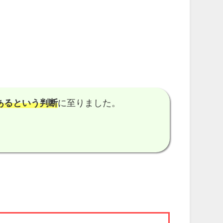
ある
という判断
に至りました。