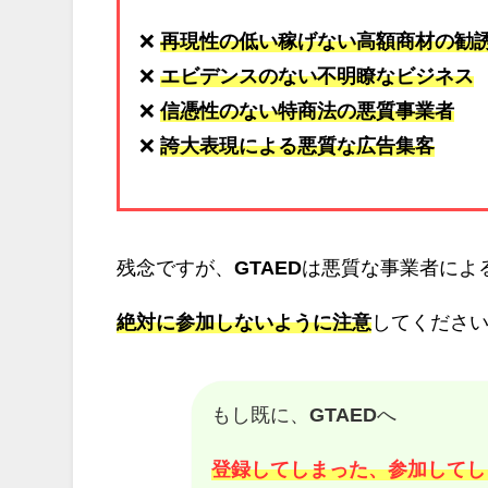
❌
再現性の低い稼げない高額商材の勧
❌
エビデンスのない不明瞭なビジネス
❌
信憑性のない特商法の悪質事業者
❌
誇大表現による悪質な広告集客
残念ですが、
GTAED
は悪質な事業者によ
絶対に参加しないように注意
してくださいm
もし既に、
GTAED
へ
登録してしまった、参加してし