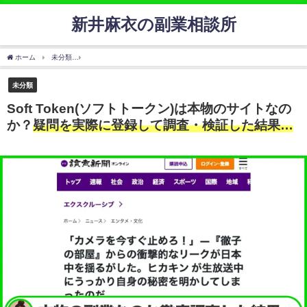
新井麻衣の副業相談所
ホーム
未分類
Soft Token(ソフトトークン)は本物のサイトなのか？
疑問を実際に登録
未分類
Soft Token(ソフトトークン)は本物のサイトなの
か？
疑問を実際に登録して調査・検証した結果…