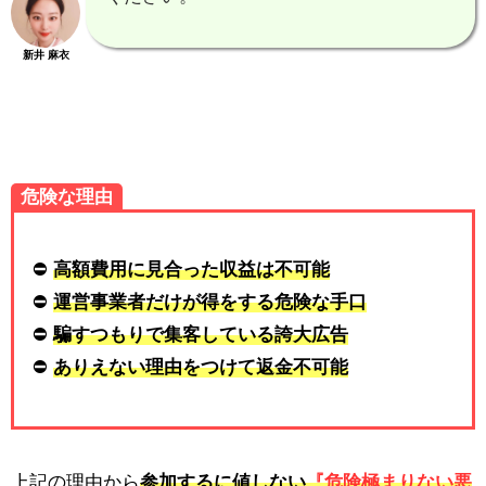
新井 麻衣
危険な理由
⛔
高額費用に見合った収益は不可能
⛔
運営事業者だけが得をする危険な手口
⛔
騙すつもりで集客している誇大広告
⛔
ありえない理由をつけて返金不可能
上記の理由から
参加するに値しない
『危険極まりない悪