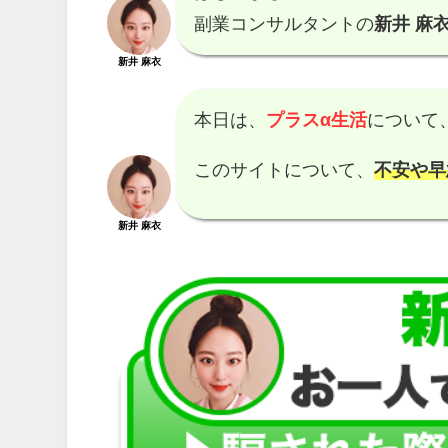
副業コンサルタントの
新井 麻衣
新井 麻衣
本日は、
プラスα生活
について
このサイトについて、
不安や早
新井 麻衣