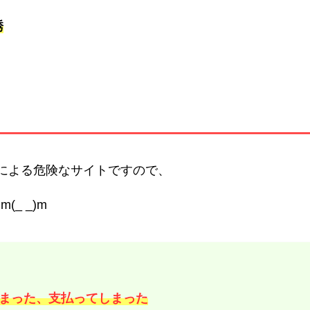
誘
による危険なサイトですので、
(_ _)m
まった、支払ってしまった