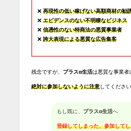
❌
再現性の低い稼げない高額商材の勧
❌
エビデンスのない不明瞭なビジネス
❌
信憑性のない特商法の悪質事業者
❌
誇大表現による悪質な広告集客
残念ですが、
プラスα生活
は悪質な事業者
絶対に参加しないように注意
してくださいm
もし既に、
プラスα生活
へ
登録してしまった、参加してし