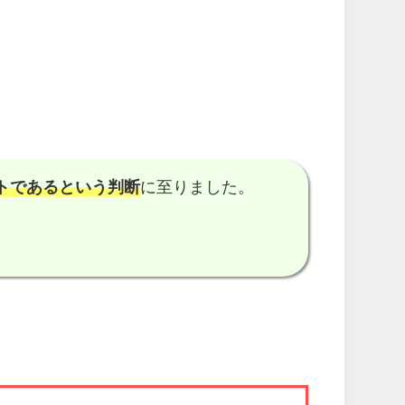
トである
という判断
に至りました。