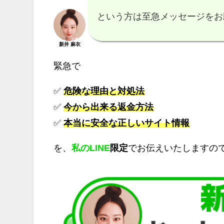
という方は至急メッセージをお
新井 麻衣
緊急で
✅
危険な理由と対処法
✅
今から出来る返金方法
✅
本当に安全な正しいサイト情報
を、
私のLINE
限定
でお伝えいたしますの