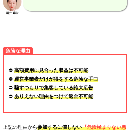
新井 麻衣
危険な理由
⛔
高額費用に見合った収益は不可能
⛔
運営事業者だけが得をする危険な手口
⛔
騙すつもりで集客している誇大広告
⛔
ありえない理由をつけて返金不可能
上記の理由から
参加するに値しない
『危険極まりない悪