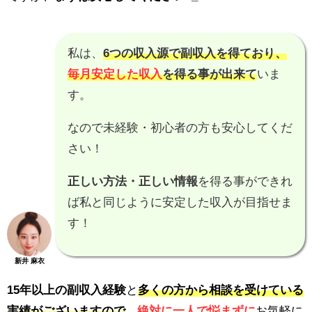
私は、
6つの収入源で副収入を得ており、
毎月安定した収入
を得る事が出来て
いま
す。
なので未経験・初心者の方も安心してくだ
さい！
正しい方法・正しい情報
を得る事ができれ
ば私と同じように安定した収入が目指せま
す！
新井 麻衣
15年以上の副収入経験
と
多くの方から相談を受けている
実績がございますので
、
絶対に一人で悩まずに
お気軽に