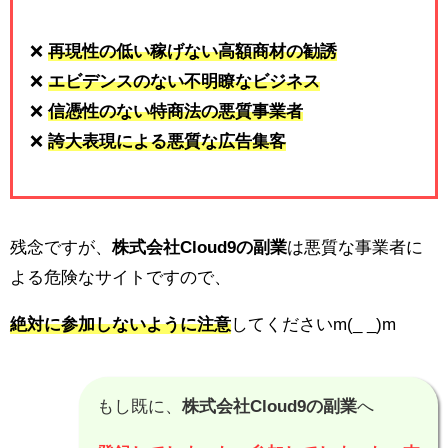
❌
再現性の低い稼げない高額商材の勧誘
❌
エビデンスのない不明瞭なビジネス
❌
信憑性のない特商法の悪質事業者
❌
誇大表現による悪質な広告集客
残念ですが、
株式会社Cloud9の副業
は悪質な事業者に
よる危険なサイトですので、
絶対に参加しないように注意
してくださいm(_ _)m
もし既に、
株式会社Cloud9の副業
へ