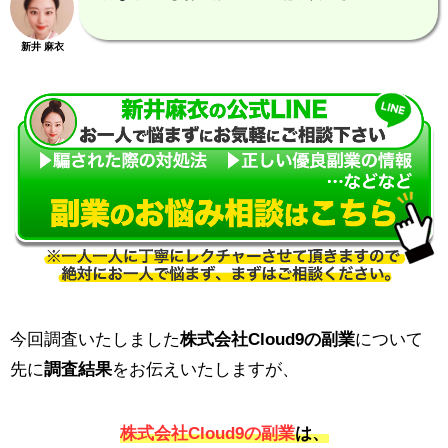
新井 麻衣
今回調査いたしました
株式会社Cloud9の副業
について
先に
調査結果
をお伝えいたしますが、
株式会社Cloud9の副業
は、