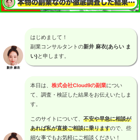
はじめまして！
副業コンサルタントの
新井 麻衣(あらい ま
い)
と申します。
新井 麻衣
本日は、
株式会社Cloud9の副業
につい
て、調査・検証した結果をお伝えいたしま
す。
このサイトについて、
不安や早急に相談が
あれば私が直接ご相談に乗ります
ので、些
細な事でもお気軽にご相談ください！