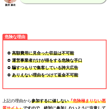
新井 麻衣
危険な理由
⛔
高額費用に見合った収益は不可能
⛔
運営事業者だけが得をする危険な手口
⛔
騙すつもりで集客している誇大広告
⛔
ありえない理由をつけて返金不可能
上記の理由から
参加するに値しない
『危険極まりない悪
質サイト』
ですので、
絶対に参加しないように注意
して