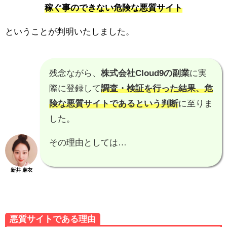
稼ぐ事のできない危険な悪質サイト
ということが判明いたしました。
残念ながら、
株式会社Cloud9の副業
に実
際に登録して
調査・検証を行った結果、
危
険な悪質サイトである
という判断
に至りま
した。
その理由としては…
新井 麻衣
悪質サイトである理由