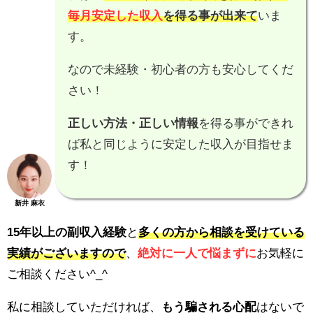
毎月安定した収入
を得る事が出来て
いま
す。
なので未経験・初心者の方も安心してくだ
さい！
正しい方法・正しい情報
を得る事ができれ
ば私と同じように安定した収入が目指せま
す！
新井 麻衣
15年以上の副収入経験
と
多くの方から相談を受けている
実績がございますので
、
絶対に一人で悩まずに
お気軽に
ご相談ください^_^
私に相談していただければ、
もう騙される心配
はないで