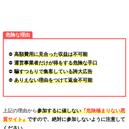
危険な理由
⛔
高額費用に見合った収益は不可能
⛔
運営事業者だけが得をする危険な手口
⛔
騙すつもりで集客している誇大広告
⛔
ありえない理由をつけて返金不可能
上記の理由から
参加するに値しない
『危険極まりない悪
質サイト』
ですので、
絶対に参加しないように注意
して
ください。