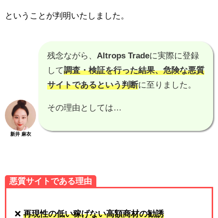
ということが判明いたしました。
残念ながら、
Altrops Trade
に実際に登録
して
調査・検証を行った結果、
危険な悪質
サイトである
という判断
に至りました。
その理由としては…
新井 麻衣
悪質サイトである理由
❌
再現性の低い稼げない高額商材の勧誘