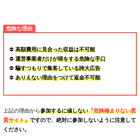
危険な理由
⛔
高額費用に見合った収益は不可能
⛔
運営事業者だけが得をする危険な手口
⛔
騙すつもりで集客している誇大広告
⛔
ありえない理由をつけて返金不可能
上記の理由から
参加するに値しない
『危険極まりない悪
質サイト』
ですので、
絶対に参加しないように注意
して
ください。