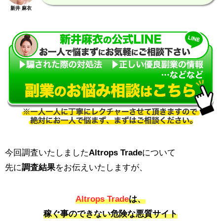
新井 麻衣
今回調査いたしました
Altrops Trade
について
先に
調査結果
をお伝えいたしますが、
Altrops Trade
は、
稼ぐ事のできない危険な悪質サイト