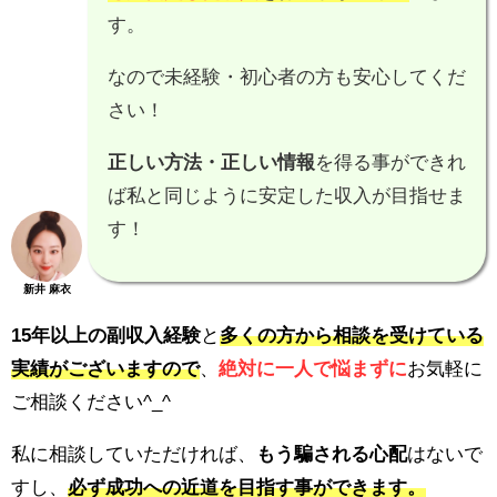
す。
なので未経験・初心者の方も安心してくだ
さい！
正しい方法・正しい情報
を得る事ができれ
ば私と同じように安定した収入が目指せま
す！
新井 麻衣
15年以上の副収入経験
と
多くの方から相談を受けている
実績がございますので
、
絶対に一人で悩まずに
お気軽に
ご相談ください^_^
私に相談していただければ、
もう騙される心配
はないで
すし、
必ず成功への近道を目指す事ができます。