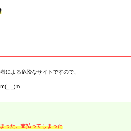
誘
業者による危険なサイトですので、
(_ _)m
まった、支払ってしまった