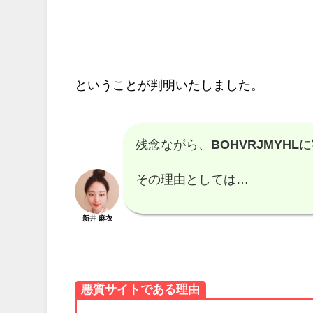
ということが判明いたしました。
残念ながら、
BOHVRJMYHL
に
その理由としては…
新井 麻衣
悪質サイトである理由