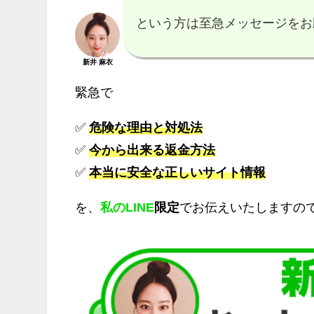
という方は至急メッセージをお
新井 麻衣
緊急で
✅
危険な理由と対処法
✅
今から出来る返金方法
✅
本当に安全な正しいサイト情報
を、
私のLINE
限定
でお伝えいたしますの