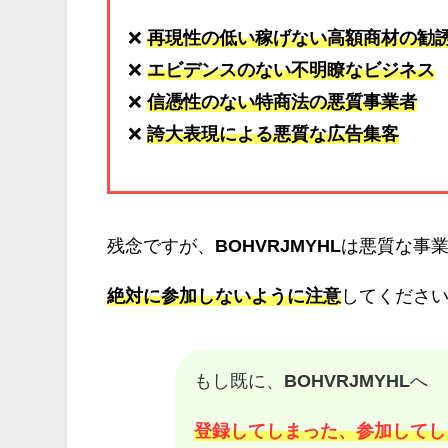
❌
再現性の低い稼げない高額商材の勧
❌
エビデンスのない不明瞭なビジネス
❌
信憑性のない特商法の悪質事業者
❌
誇大表現による悪質な広告集客
残念ですが、
BOHVRJMYHL
は悪質な事
絶対に参加しないように注意
してくださいm
もし既に、
BOHVRJMYHL
へ
登録してしまった、参加してし