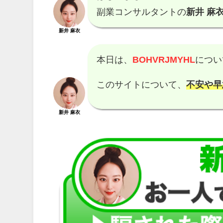
副業コンサルタントの
新井 麻衣
新井 麻衣
本日は、
BOHVRJMYHL
につい
このサイトについて、
不安や早
新井 麻衣