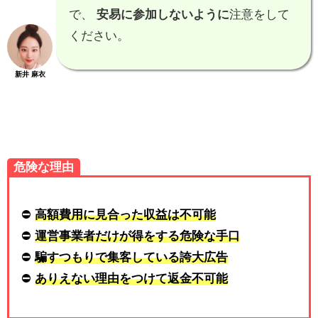
で、
安易に参加しないように
注意をして
ください。
新井 麻衣
危険な理由
⛔
高額費用に見合った収益は不可能
⛔
運営事業者だけが得をする危険な手口
⛔
騙すつもりで集客している誇大広告
⛔
ありえない理由をつけて返金不可能