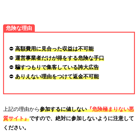
危険な理由
⛔
高額費用に見合った収益は不可能
⛔
運営事業者だけが得をする危険な手口
⛔
騙すつもりで集客している誇大広告
⛔
ありえない理由をつけて返金不可能
上記の理由から
参加するに値しない
『危険極まりない悪
質サイト』
ですので、
絶対に参加しないように注意
して
ください。