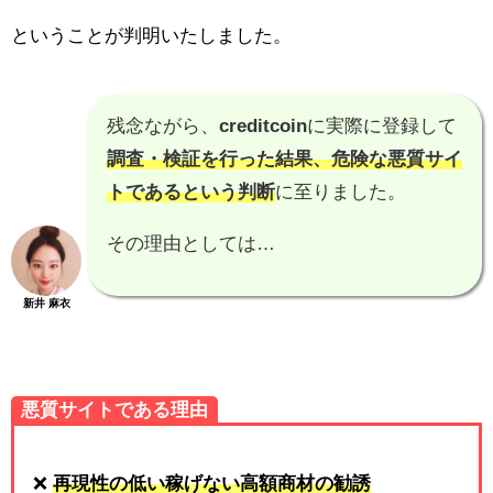
ということが判明いたしました。
残念ながら、
creditcoin
に実際に登録して
調査・検証を行った結果、
危険な悪質サイ
トである
という判断
に至りました。
その理由としては…
新井 麻衣
悪質サイトである理由
❌
再現性の低い稼げない高額商材の勧誘