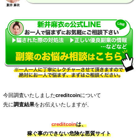
新井 麻衣
今回調査いたしました
creditcoin
について
先に
調査結果
をお伝えいたしますが、
creditcoin
は、
稼ぐ事のできない危険な悪質サイト