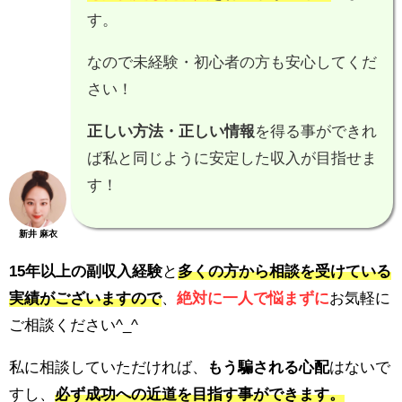
す。
なので未経験・初心者の方も安心してくだ
さい！
正しい方法・正しい情報
を得る事ができれ
ば私と同じように安定した収入が目指せま
す！
新井 麻衣
15年以上の副収入経験
と
多くの方から相談を受けている
実績がございますので
、
絶対に一人で悩まずに
お気軽に
ご相談ください^_^
私に相談していただければ、
もう騙される心配
はないで
すし、
必ず成功への近道を目指す事ができます。