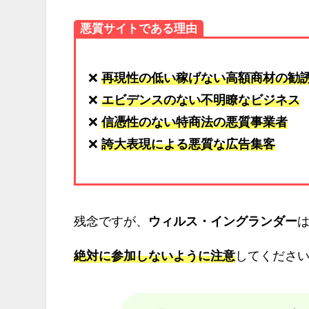
悪質サイトである理由
❌
再現性の低い稼げない高額商材の勧
❌
エビデンスのない不明瞭なビジネス
❌
信憑性のない特商法の悪質事業者
❌
誇大表現による悪質な広告集客
残念ですが、
ウィルス・イングランダー
絶対に参加しないように注意
してくださいm