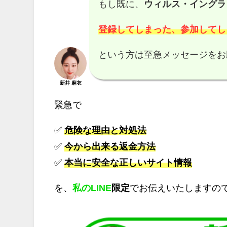
もし既に、
ウィルス・イングラ
登録してしまった、参加してし
という方は至急メッセージをお
新井 麻衣
緊急で
✅
危険な理由と対処法
✅
今から出来る返金方法
✅
本当に安全な正しいサイト情報
を、
私のLINE
限定
でお伝えいたしますの