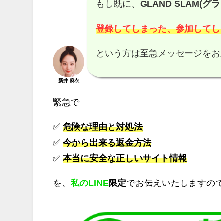
もし既に、
GLAND SLAM(グ
登録してしまった、参加してし
という方は至急メッセージをお
新井 麻衣
緊急で
✅
危険な理由と対処法
✅
今から出来る返金方法
✅
本当に安全な正しいサイト情報
を、
私のLINE
限定
でお伝えいたしますの