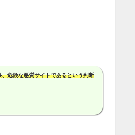
果、
危険な悪質サイトである
という判断