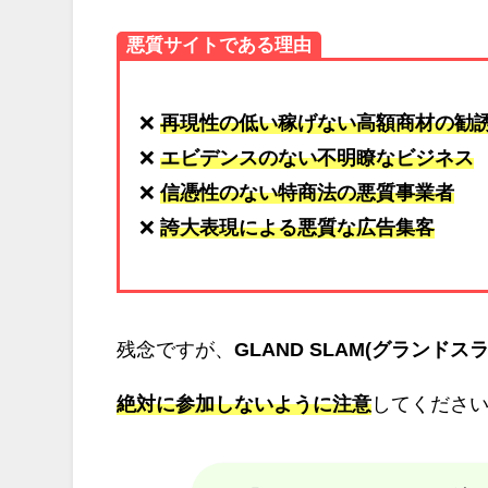
悪質サイトである理由
❌
再現性の低い稼げない高額商材の勧
❌
エビデンスのない不明瞭なビジネス
❌
信憑性のない特商法の悪質事業者
❌
誇大表現による悪質な広告集客
残念ですが、
GLAND SLAM(グランドスラ
絶対に参加しないように注意
してくださいm