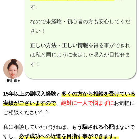
す。
なので未経験・初心者の方も安心してくだ
さい！
正しい方法・正しい情報
を得る事ができれ
ば私と同じように安定した収入が目指せま
す！
新井 麻衣
15年以上の副収入経験
と
多くの方から相談を受けている
実績がございますので
、
絶対に一人で悩まずに
お気軽に
ご相談ください^_^
私に相談していただければ、
もう騙される心配
はないで
すし、
必ず成功への近道を目指す事ができます。