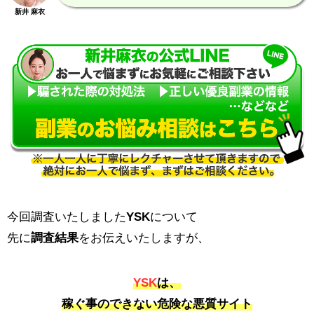
新井 麻衣
今回調査いたしました
YSK
について
先に
調査結果
をお伝えいたしますが、
YSK
は、
稼ぐ事のできない危険な悪質サイト