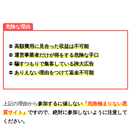
危険な理由
⛔
高額費用に見合った収益は不可能
⛔
運営事業者だけが得をする危険な手口
⛔
騙すつもりで集客している誇大広告
⛔
ありえない理由をつけて返金不可能
上記の理由から
参加するに値しない
『危険極まりない悪
質サイト』
ですので、
絶対に参加しないように注意
して
ください。