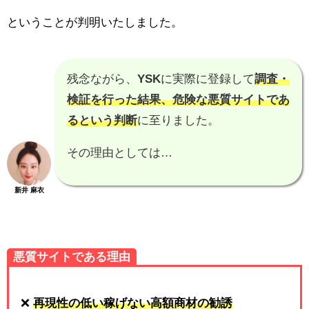
ということが判明いたしました。
残念ながら、
YSK
に実際に登録して
調査・
検証を行った結果、
危険な悪質サイトであ
る
という判断
に至りました。
その理由としては…
新井 麻衣
悪質サイトである理由
❌
再現性の低い稼げない高額商材の勧誘