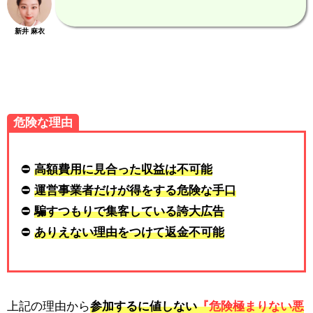
新井 麻衣
危険な理由
⛔
高額費用に見合った収益は不可能
⛔
運営事業者だけが得をする危険な手口
⛔
騙すつもりで集客している誇大広告
⛔
ありえない理由をつけて返金不可能
上記の理由から
参加するに値しない
『危険極まりない悪