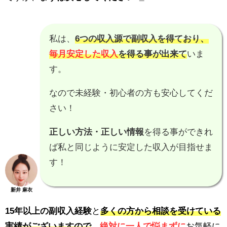
私は、
6つの収入源で副収入を得ており、
毎月安定した収入
を得る事が出来て
いま
す。
なので未経験・初心者の方も安心してくだ
さい！
正しい方法・正しい情報
を得る事ができれ
ば私と同じように安定した収入が目指せま
す！
新井 麻衣
15年以上の副収入経験
と
多くの方から相談を受けている
実績がございますので
、
絶対に一人で悩まずに
お気軽に