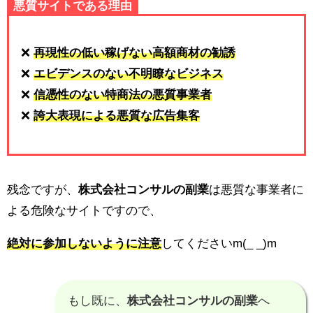
悪質サイトである理由
❌
再現性の低い稼げない高額商材の勧誘
❌
エビデンスのない不明瞭なビジネス
❌
信憑性のない特商法の悪質事業者
❌
誇大表現による悪質な広告集客
残念ですが、
株式会社コンサルの副業
は悪質な事業者に
よる危険なサイトですので、
絶対に参加しないように注意
してくださいm(_ _)m
もし既に、
株式会社コンサルの副業
へ