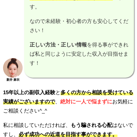
す。
なので未経験・初心者の方も安心してくだ
さい！
正しい方法・正しい情報
を得る事ができれ
ば私と同じように安定した収入が目指せま
す！
新井 麻衣
15年以上の副収入経験
と
多くの方から相談を受けている
実績がございますので
、
絶対に一人で悩まずに
お気軽に
ご相談ください^_^
私に相談していただければ、
もう騙される心配
はないで
すし、
必ず成功への近道を目指す事ができます。