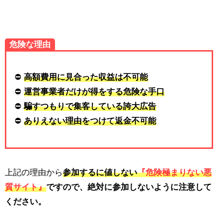
危険な理由
⛔
高額費用に見合った収益は不可能
⛔
運営事業者だけが得をする危険な手口
⛔
騙すつもりで集客している誇大広告
⛔
ありえない理由をつけて返金不可能
上記の理由から
参加するに値しない
『危険極まりない悪
質サイト』
ですので、
絶対に参加しないように注意
して
ください。