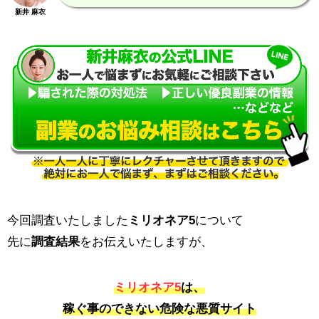
新井 麻衣
今回調査いたしました
ミリオネア5
について
先に
調査結果
をお伝えいたしますが、
ミリオネア5
は、
稼ぐ事のできない危険な悪質サイト