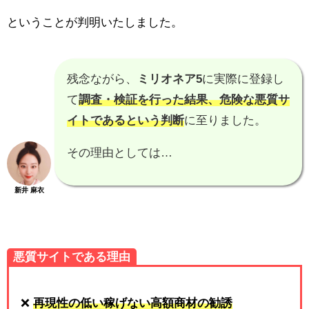
ということが判明いたしました。
残念ながら、
ミリオネア5
に実際に登録し
て
調査・検証を行った結果、
危険な悪質サ
イトである
という判断
に至りました。
その理由としては…
新井 麻衣
悪質サイトである理由
❌
再現性の低い稼げない高額商材の勧誘